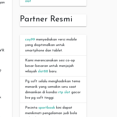
slot
gan
Partner Resmi
coy99
menyediakan versi mobile
yang dioptimalkan untuk
 VR
smartphone dan tablet.
Kami merencanakan sesi co-op
besar-besaran untuk menjajah
?
wilayah
slot88
baru.
Pg soft selalu menghadirkan tema
menarik yang semakin seru saat
dimainkan di kondisi
rtp slot
gacor
k
live pg soft tinggi.
Pecinta
sportbook
kini dapat
menikmati pengalaman judi bola