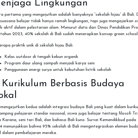
enjaga Lingkungan
a pertama yang mengejutkan adalah banyaknya “sekolah hijau” di Bali. 
, suasana belajar tidak hanya ramah lingkungan, tapi juga mengajarkan s
k aktif dalam pelestarian alam. Menurut data dari Dinas Pendidikan Pro
 tahun 2023, 40% sekolah di Bali sudah menerapkan konsep green school
rapa praktik unik di sekolah hijau Bali:
Kelas outdoor di tengah kebun organik
Program daur ulang sampah menjadi karya seni
Penggunaan energi surya untuk kebutuhan listrik sekolah
. Kurikulum Berbasis Budaya
okal
mengejutkan kedua adalah integrasi budaya Bali yang kuat dalam kuriku
amping pelajaran standar nasional, siswa juga belajar tentang filosofi Tri
 Karana, seni tari Bali, dan bahasa Bali kuno. Survei Kemendikbud pada
4 menunjukkan bahwa 95% sekolah di Bali mengintegrasikan elemen bud
al dalam pembelajaran mereka.