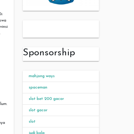
Di
iswa
slot server thailand
vinsi
.
Sponsorship
mahjong ways
spaceman
slot bet 200 gacor
lum.
slot gacor
slot
aya
judi bola