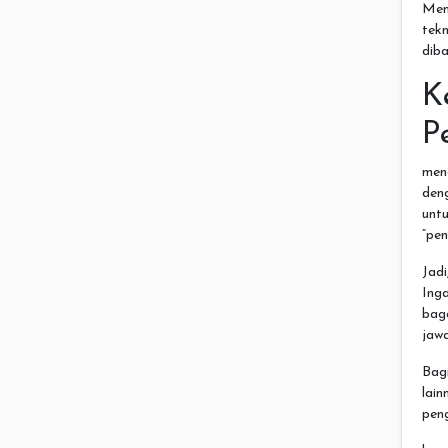
Menu
tekn
dib
K
P
men
den
untu
“pen
Jadi
Inga
bag
jaw
Bag
lain
pen