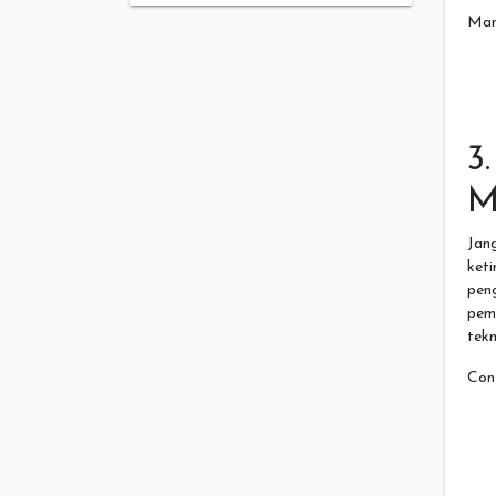
Man
3
M
Jang
keti
pen
pem
tekn
Con