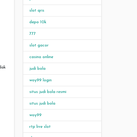
slot qris
depo 10k
777
slot gacor
casino online
idak
judi bola
woy99 login
situs judi bola resmi
situs judi bola
woy99
rtp live slot