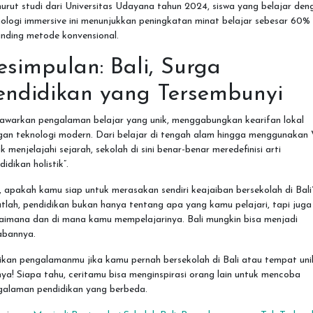
rut studi dari Universitas Udayana tahun 2024, siswa yang belajar den
ologi immersive ini menunjukkan peningkatan minat belajar sebesar 60%
anding metode konvensional.
esimpulan: Bali, Surga
endidikan yang Tersembunyi
awarkan pengalaman belajar yang unik, menggabungkan kearifan lokal
gan teknologi modern. Dari belajar di tengah alam hingga menggunakan
k menjelajahi sejarah, sekolah di sini benar-benar meredefinisi arti
didikan holistik”.
, apakah kamu siap untuk merasakan sendiri keajaiban bersekolah di Bali
tlah, pendidikan bukan hanya tentang apa yang kamu pelajari, tapi juga
aimana dan di mana kamu mempelajarinya. Bali mungkin bisa menjadi
abannya.
ikan pengalamanmu jika kamu pernah bersekolah di Bali atau tempat uni
nya! Siapa tahu, ceritamu bisa menginspirasi orang lain untuk mencoba
galaman pendidikan yang berbeda.