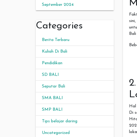
M
September 2024
Fakt
sini
Categories
untu
Bali
Berita Terbaru
Bebe
Kuliah Di Bali
Pendidikan
SD BALI
2
Seputar Bali
L
SMA BALI
Hal 
SMP BALI
Di s
Hita
Tips belajar daring
202
lok
Uncategorized