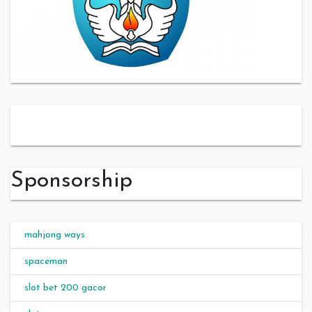
slot server thailand
Sponsorship
mahjong ways
spaceman
slot bet 200 gacor