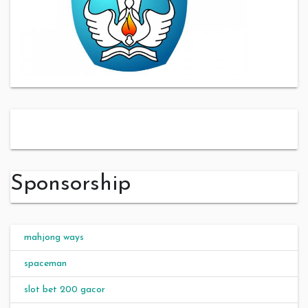
slot server thailand
Sponsorship
mahjong ways
spaceman
slot bet 200 gacor