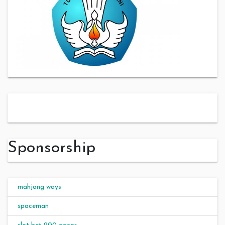
slot server thailand
Sponsorship
mahjong ways
spaceman