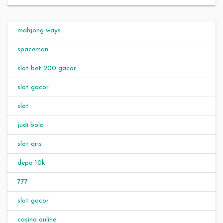
mahjong ways
spaceman
slot bet 200 gacor
slot gacor
slot
judi bola
slot qris
depo 10k
777
slot gacor
casino online